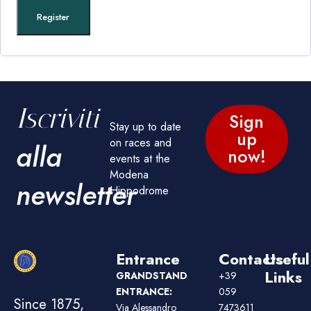
Register
Iscriviti
Sign
Stay up to date
up
on races and
alla
now!
events at the
Modena
newsletter
Hippodrome
Entrance
Contacts
Useful
Links
GRANDSTAND
+39
ENTRANCE:
059
Since 1875,
Via Alessandro
7473611