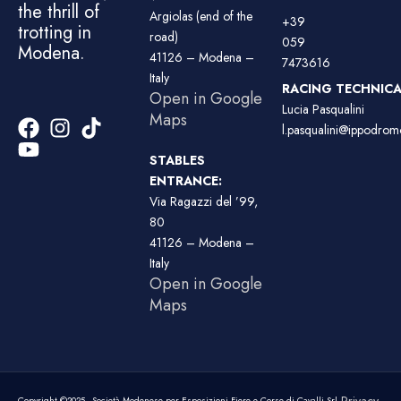
the thrill of
Argiolas (end of the
+39
trotting in
road)
059
Modena.
41126 – Modena –
7473616
Italy
RACING TECHNICAL
Open in Google
Lucia Pasqualini
Maps
l.pasqualini@ippodromo
STABLES
ENTRANCE:
Via Ragazzi del ’99,
80
41126 – Modena –
Italy
Open in Google
Maps
Copyright ©2025 - Società Modenese per Esposizioni Fiere e Corse di Cavalli Srl