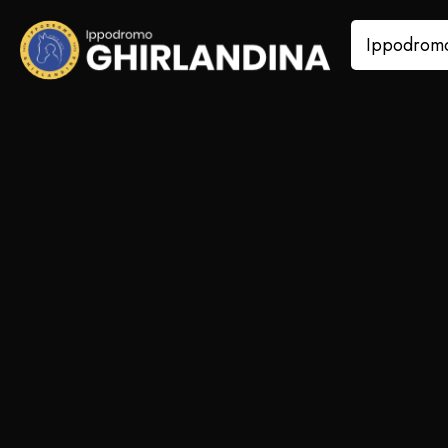
Ippodrom
Ippodrom
Dal 1875, l’emozione del tr