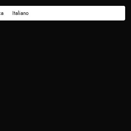
ca
Italiano
na
nno il 23/8.