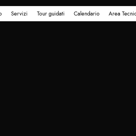
o
Servizi
Tour guidati
Calendario
Area Tecni
o Ghirlandi
otto a Modena. Le corse riprendera