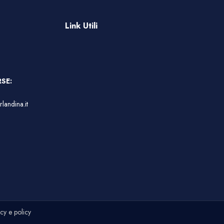
Link Utili
SE:
landina.it
cy e policy