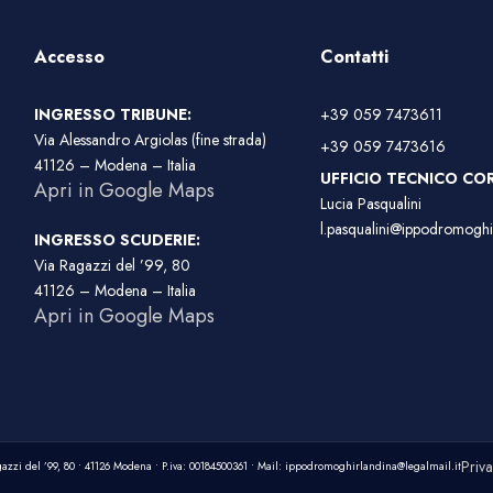
Accesso
Contatti
INGRESSO TRIBUNE:
+39 059 7473611
Via Alessandro Argiolas (fine strada)
+39 059 7473616
41126 – Modena – Italia
UFFICIO TECNICO COR
Apri in Google Maps
Lucia Pasqualini
l.pasqualini@ippodromoghir
INGRESSO SCUDERIE:
Via Ragazzi del ’99, 80
41126 – Modena – Italia
Apri in Google Maps
Priva
azzi del ’99, 80 • 41126 Modena • P.iva: 00184500361 • Mail: ippodromoghirlandina@legalmail.it