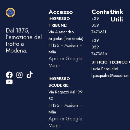
Accesso
Contatti
Link
Utili
INGRESSO
+39
TRIBUNE:
059
Dal 1875,
Via Alessandro
7473611
l’emozione del
Argiolas (fine strada)
+39
trotto a
41126 – Modena –
059
Modena.
Italia
7473616
Apri in Google
UFFICIO TECNICO 
Maps
Lucia Pasqualini
l.pasqualini@ippodromo
INGRESSO
SCUDERIE:
Via Ragazzi del ’99,
80
41126 – Modena –
Italia
Apri in Google
Maps