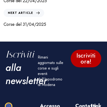
Corse del 22/04/2025
NEXT ARTICLE
Corse del 31/04/2025
Iscriviti
Iscriviti
Rimani
ora!
aggiornato sulle
alla
corse e sugli
eventi
newsletter
dell'Ippodromo
di Modena
Accesso
Contatti
Link