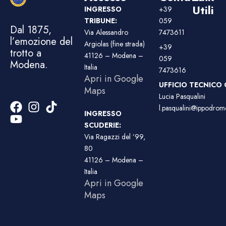
Utili
INGRESSO
+39
TRIBUNE:
059
Dal 1875,
Via Alessandro
7473611
l’emozione del
Argiolas (fine strada)
+39
trotto a
41126 – Modena –
059
Modena.
Italia
7473616
Apri in Google
UFFICIO TECNICO 
Maps
Lucia Pasqualini
l.pasqualini@ippodromo
INGRESSO
SCUDERIE:
Via Ragazzi del ’99,
80
41126 – Modena –
Italia
Apri in Google
Maps