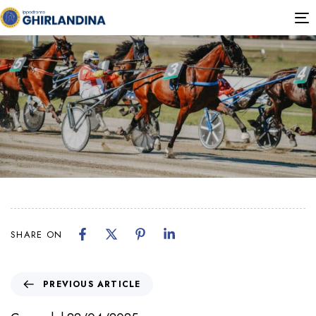
PUBLISHED
T
IN:
n
SHARE ON
PREVIOUS ARTICLE