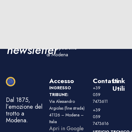
Iscriviti
Iscriviti
Rimani
ora!
aggiornato sulle
alla
corse e sugli
eventi
newsletter
dell'Ippodromo
di Modena
Accesso
Contatti
Link
Utili
INGRESSO
+39
TRIBUNE:
059
Dal 1875,
Via Alessandro
7473611
l’emozione del
Argiolas (fine strada)
+39
trotto a
41126 – Modena –
059
Modena.
Italia
7473616
Apri in Google
UFFICIO TECNICO 