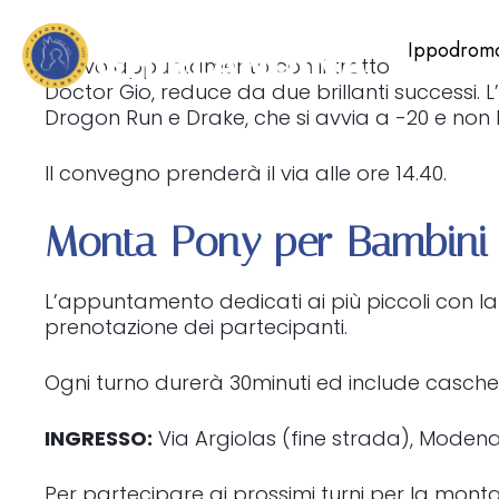
Ippodrom
Nuovo appuntamento con il trotto e confronto 
Doctor Gio, reduce da due brillanti successi.
Drogon Run e Drake, che si avvia a -20 e non
Il convegno prenderà il via alle ore 14.40.
Monta Pony per Bambini 
L’appuntamento dedicati ai più piccoli con la 
prenotazione dei partecipanti.
Ogni turno durerà 30minuti ed include caschet
INGRESSO:
Via Argiolas (fine strada), Modena
Per partecipare ai prossimi turni per la mont