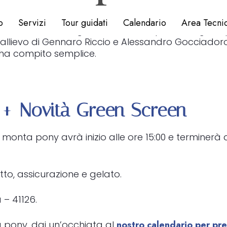
o
Servizi
Tour guidati
Calendario
Area Tecni
clou che si svolgerà ad handicap sui due giri di p
 L’allievo di Gennaro Riccio e Alessandro Gocciad
 ha compito semplice.
+ Novità Green Screen
monta pony avrà inizio alle ore 15:00 e terminerà al
to, assicurazione e gelato.
 – 41126.
a pony, dai un’occhiata al
nostro calendario per pre