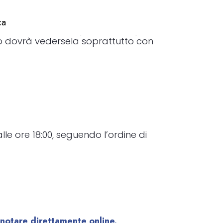
ca
ista. Il favore del pronostico spetta a
oro dovrà vedersela soprattutto con
le ore 18:00, seguendo l’ordine di
notare direttamente online.