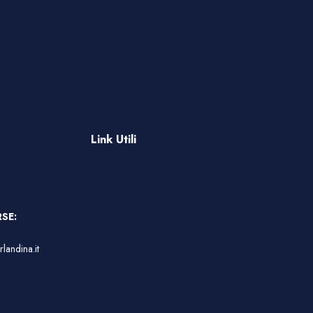
Link Utili
SE:
landina.it