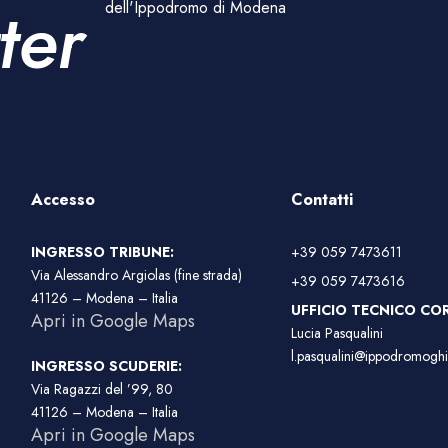
ter
dell'Ippodromo di Modena
Accesso
Contatti
INGRESSO TRIBUNE:
+39 059 7473611
Via Alessandro Argiolas (fine strada)
+39 059 7473616
41126 – Modena – Italia
UFFICIO TECNICO COR
Apri in Google Maps
Lucia Pasqualini
l.pasqualini@ippodromoghir
INGRESSO SCUDERIE:
Via Ragazzi del ’99, 80
41126 – Modena – Italia
Apri in Google Maps