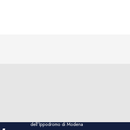
Rimani aggiornato sulle
corse e sugli eventi
dell'Ippodromo di Modena