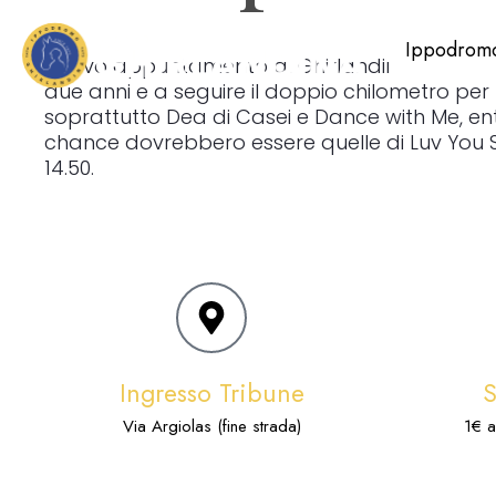
Ippodrom
Nuovo appuntamento al Ghirlandina con corse 
due anni e a seguire il doppio chilometro per
soprattutto Dea di Casei e Dance with Me, ent
chance dovrebbero essere quelle di Luv You Sch
14.50.
Ingresso Tribune
Via Argiolas (fine strada)
1€ a