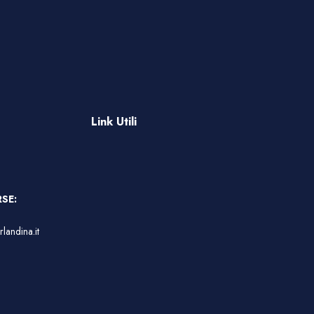
Link Utili
SE:
landina.it