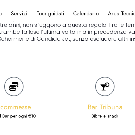
o
Servizi
Tour guidati
Calendario
Area Tecni
equilibrate ed incerte. Anche le due prove di mag
 tre anni, non sfuggono a questa regola. Fra le fe
rambe fallose l’ultima volta ma in precedenza vali
ermer e di Candido Jet, senza escludere altri inser
Scommesse
Bar Tribuna
l Bar per ogni €10
Bibite e snack