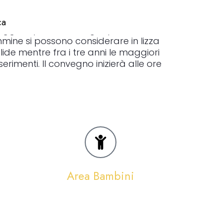
ca
gior spessore, il miglio per femmine di
mmine si possono considerare in lizza
de mentre fra i tre anni le maggiori
imenti. Il convegno inizierà alle ore
Area Bambini