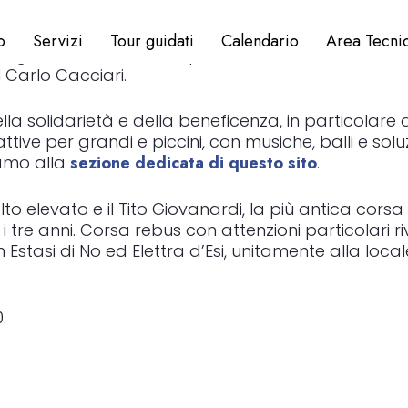
o
Servizi
Tour guidati
Calendario
Area Tecni
o riguarda il trotto. Si disputa infatti l’edizione 20
l Carlo Cacciari.
a solidarietà e della beneficenza, in particolare a
attive per grandi e piccini, con musiche, balli e so
iamo alla
sezione dedicata di questo sito
.
lto elevato e il Tito Giovanardi, la più antica cors
tre anni. Corsa rebus con attenzioni particolari riv
in Estasi di No ed Elettra d’Esi, unitamente alla loc
.