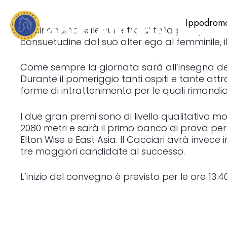
Ippodrom
Il Ghirlandina sale sul tetto d’Italia per quant
consuetudine dal suo alter ego al femminile, i
Come sempre la giornata sarà all’insegna dell
Durante il pomeriggio tanti ospiti e tante attr
forme di intrattenimento per le quali rimand
I due gran premi sono di livello qualitativo mo
2080 metri e sarà il primo banco di prova per i 
Elton Wise e East Asia. Il Cacciari avrà invece 
tre maggiori candidate al successo.
L’inizio del convegno è previsto per le ore 13.40