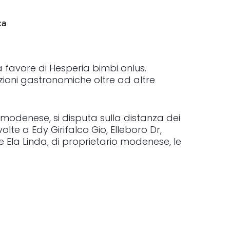
ca
23 del Tito Giovanardi, affiancato, come
 favore di Hesperia bimbi onlus.
luzioni gastronomiche oltre ad altre
a modenese, si disputa sulla distanza dei
olte a Edy Girifalco Gio, Elleboro Dr,
ale Ela Linda, di proprietario modenese, le