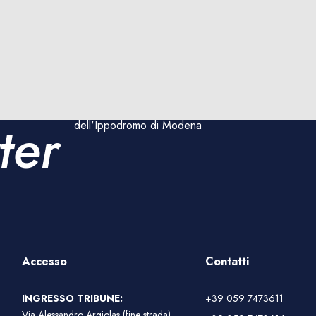
Rimani aggiornato sulle
corse e sugli eventi
ter
dell'Ippodromo di Modena
Accesso
Contatti
INGRESSO TRIBUNE:
+39 059 7473611
Via Alessandro Argiolas (fine strada)