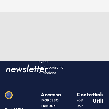
Iscriviti
Iscriviti
Rimani
ora!
aggiornato sulle
alla
corse e sugli
eventi
newsletter
dell'Ippodromo
di Modena
Accesso
Contatti
Link
Utili
INGRESSO
+39
TRIBUNE:
059