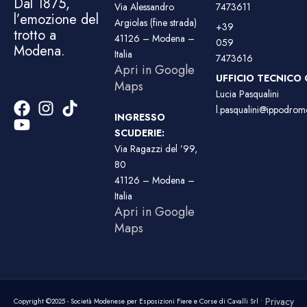
Dal 1875,
Via Alessandro
7473611
l’emozione del
Argiolas (fine strada)
+39
trotto a
41126 – Modena –
059
Modena.
Italia
7473616
Apri in Google
UFFICIO TECNICO 
Maps
Lucia Pasqualini
l.pasqualini@ippodromo
INGRESSO
SCUDERIE:
Via Ragazzi del ’99,
80
41126 – Modena –
Italia
Apri in Google
Maps
Privacy
Copyright ©2025 - Società Modenese per Esposizioni Fiere e Corse di Cavalli Srl •