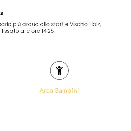
ca
e affollate e ben riuscite con un clou in
rio più arduo allo start e Vischio Holz,
issato alle ore 14.25.
Area Bambini