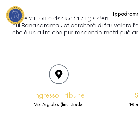
Ippodrom
E’ interamente dedicata ai gentlemen questo ma
cui Bananarama Jet cercherà di far valere l’att
che è un altro che pur rendendo metri può ambir
Ingresso Tribune
Via Argiolas (fine strada)
1€ a