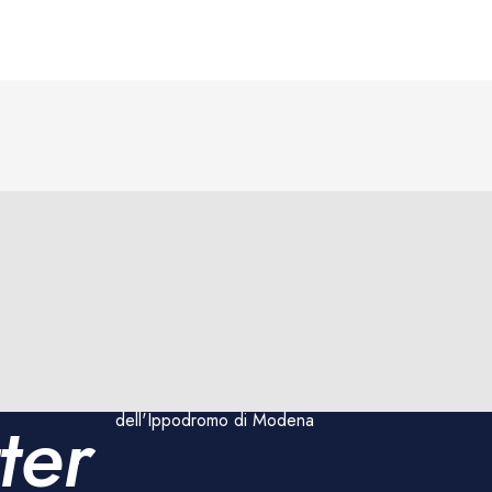
Rimani aggiornato sulle
corse e sugli eventi
ter
dell'Ippodromo di Modena