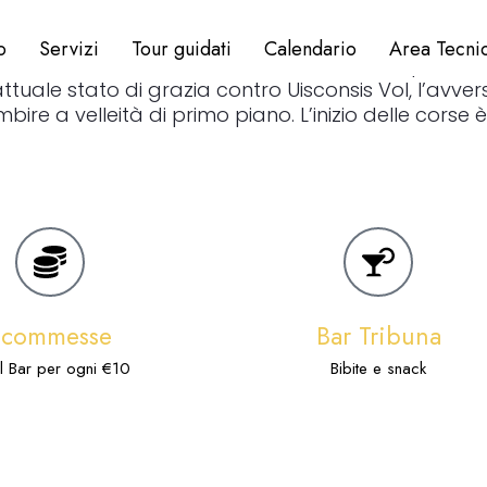
o
Servizi
Tour guidati
Calendario
Area Tecni
rtedì di corse al trotto. Le corse sono quasi tutt
uale stato di grazia contro Uisconsis Vol, l’avversa
e a velleità di primo piano. L’inizio delle corse è f
Scommesse
Bar Tribuna
l Bar per ogni €10
Bibite e snack