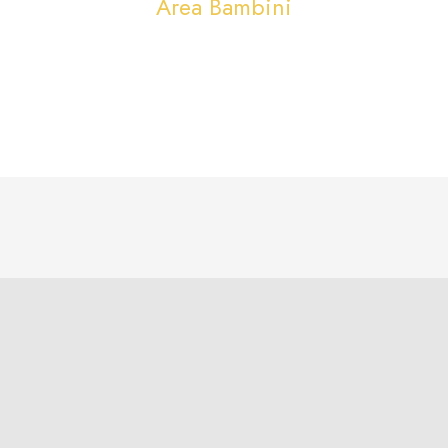
Area Bambini
Iscriviti
Iscriviti
Rimani
ora!
aggiornato sulle