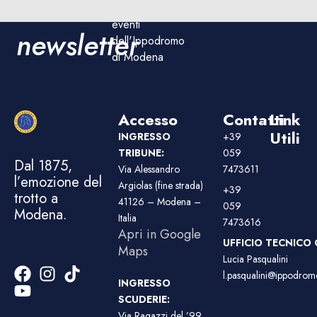
alla
corse e sugli
eventi
newsletter
dell'Ippodromo
di Modena
Accesso
Contatti
Link
Utili
INGRESSO
+39
TRIBUNE:
059
Dal 1875,
Via Alessandro
7473611
l’emozione del
Argiolas (fine strada)
+39
trotto a
41126 – Modena –
059
Modena.
Italia
7473616
Apri in Google
UFFICIO TECNICO 
Maps
Lucia Pasqualini
l.pasqualini@ippodromo
INGRESSO
SCUDERIE:
Via Ragazzi del ’99,