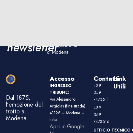
Iscriviti
Iscriviti
Rimani
ora!
aggiornato sulle
alla
corse e sugli
eventi
newsletter
dell'Ippodromo
di Modena
Accesso
Contatti
Link
Utili
INGRESSO
+39
TRIBUNE:
059
Dal 1875,
Via Alessandro
7473611
l’emozione del
Argiolas (fine strada)
+39
trotto a
41126 – Modena –
059
Modena.
Italia
7473616
Apri in Google
UFFICIO TECNICO 