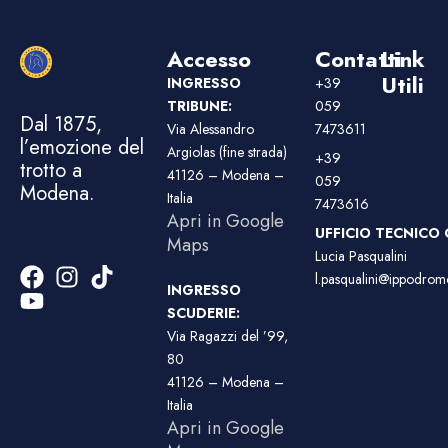
Accesso
Contatti
Link
Utili
INGRESSO
+39
TRIBUNE:
059
Dal 1875,
Via Alessandro
7473611
l’emozione del
Argiolas (fine strada)
+39
trotto a
41126 – Modena –
059
Modena.
Italia
7473616
Apri in Google
UFFICIO TECNICO 
Maps
Lucia Pasqualini
l.pasqualini@ippodromo
INGRESSO
SCUDERIE:
Via Ragazzi del ’99,
80
41126 – Modena –
Italia
Apri in Google