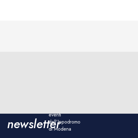
Iscriviti
Iscriviti
Rimani
ora!
aggiornato sulle
alla
corse e sugli
eventi
newsletter
dell'Ippodromo
di Modena