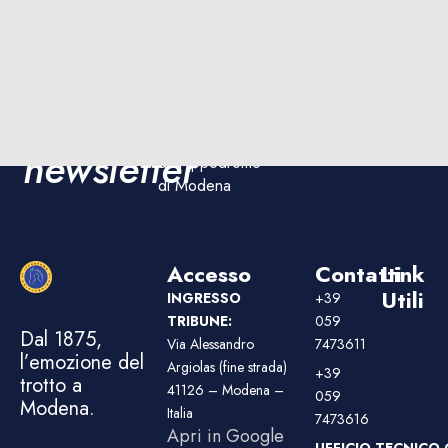
Iscriviti
Iscriviti
Rimani
ora!
aggiornato sulle
alla
corse e sugli
eventi
newsletter
dell'Ippodromo
di Modena
Accesso
Contatti
Link
Utili
INGRESSO
+39
TRIBUNE:
059
Dal 1875,
Via Alessandro
7473611
l’emozione del
Argiolas (fine strada)
+39
trotto a
41126 – Modena –
059
Modena.
Italia
7473616
Apri in Google
UFFICIO TECNICO 