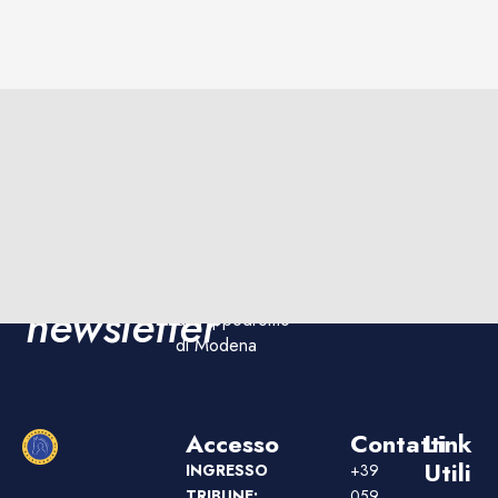
Iscriviti
Iscriviti
Rimani
ora!
aggiornato sulle
alla
corse e sugli
eventi
newsletter
dell'Ippodromo
di Modena
Accesso
Contatti
Link
Utili
INGRESSO
+39
TRIBUNE:
059