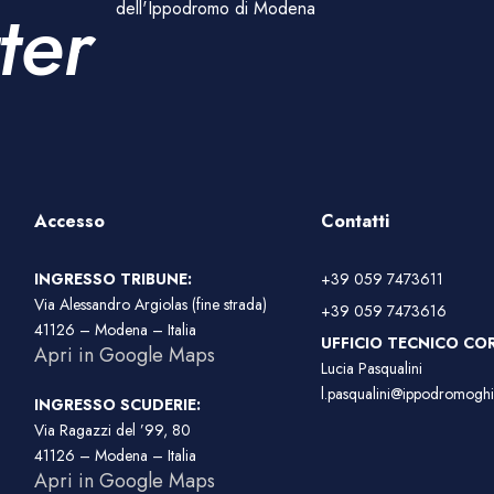
ter
dell'Ippodromo di Modena
Accesso
Contatti
INGRESSO TRIBUNE:
+39 059 7473611
Via Alessandro Argiolas (fine strada)
+39 059 7473616
41126 – Modena – Italia
UFFICIO TECNICO COR
Apri in Google Maps
Lucia Pasqualini
l.pasqualini@ippodromoghir
INGRESSO SCUDERIE:
Via Ragazzi del ’99, 80
41126 – Modena – Italia
Apri in Google Maps