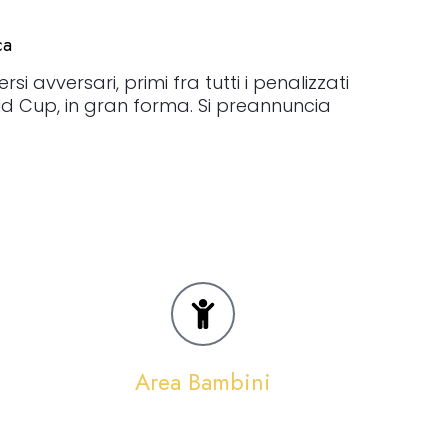
ca
nno in tanti e un favorito evidente non
avversari, primi fra tutti i penalizzati
ld Cup, in gran forma. Si preannuncia
Area Bambini