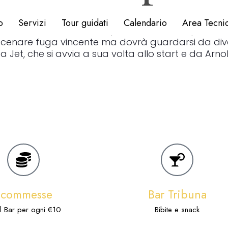
o
Servizi
Tour guidati
Calendario
Area Tecni
 corsa al Ghirlandina di questo venerdì. Ci provera
cenare fuga vincente ma dovrà guardarsi da diversi 
et, che si avvia a sua volta allo start e da Arno
Scommesse
Bar Tribuna
l Bar per ogni €10
Bibite e snack