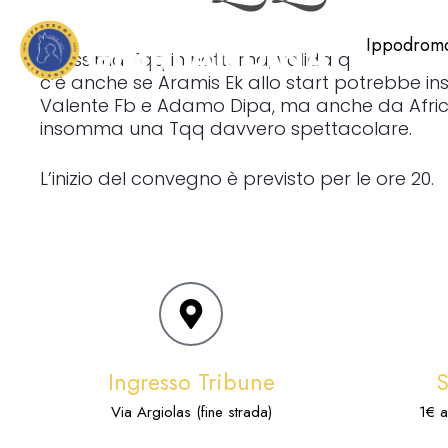
Ippodrom
Bellissima Tqq in notturna, valida quale sesta
c’è anche se Aramis Ek allo start potrebbe ins
Valente Fb e Adamo Dipa, ma anche da Africa J
insomma una Tqq davvero spettacolare.
L’inizio del convegno è previsto per le ore 20.
Ingresso Tribune
Via Argiolas (fine strada)
1€ a