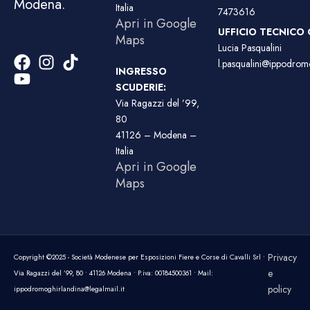
Modena.
Italia
7473616
Apri in Google
UFFICIO TECNICO 
Maps
Lucia Pasqualini
l.pasqualini@ippodromo
INGRESSO
SCUDERIE:
Via Ragazzi del ’99,
80
41126 – Modena –
Italia
Apri in Google
Maps
Privacy
Copyright ©2025 - Società Modenese per Esposizioni Fiere e Corse di Cavalli Srl •
e
Via Ragazzi del ’99, 80 • 41126 Modena • P.iva: 00184500361 • Mail:
policy
ippodromoghirlandina@legalmail.it