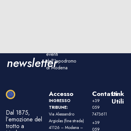
Iscriviti
Iscriviti
Rimani
ora!
aggiornato sulle
alla
corse e sugli
eventi
newsletter
dell'Ippodromo
di Modena
Accesso
Contatti
Link
Utili
INGRESSO
+39
TRIBUNE:
059
Dal 1875,
Via Alessandro
7473611
l’emozione del
Argiolas (fine strada)
+39
trotto a
41126 – Modena –
059