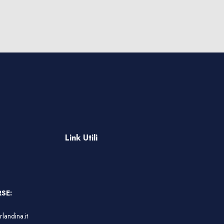
Iscriviti ora!
Link Utili
SE:
landina.it