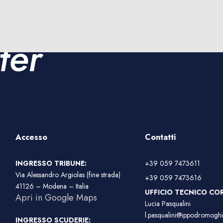
Rimani aggiornato sulle
corse e sugli eventi
ter
dell'Ippodromo di Modena
Accesso
Contatti
INGRESSO TRIBUNE:
+39 059 7473611
Via Alessandro Argiolas (fine strada)
+39 059 7473616
41126 – Modena – Italia
UFFICIO TECNICO COR
Apri in Google Maps
Lucia Pasqualini
l.pasqualini@ippodromoghir
INGRESSO SCUDERIE: