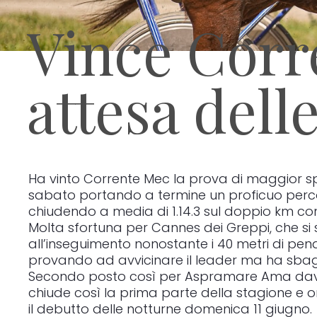
Vince Corr
attesa dell
Ha vinto Corrente Mec la prova di maggior sp
sabato portando a termine un proficuo perco
chiudendo a media di 1.14.3 sul doppio km con 
Molta sfortuna per Cannes dei Greppi, che 
all’inseguimento nonostante i 40 metri di pena
provando ad avvicinare il leader ma ha sbaglia
Secondo posto così per Aspramare Ama davan
chiude così la prima parte della stagione e o
il debutto delle notturne domenica 11 giugno.