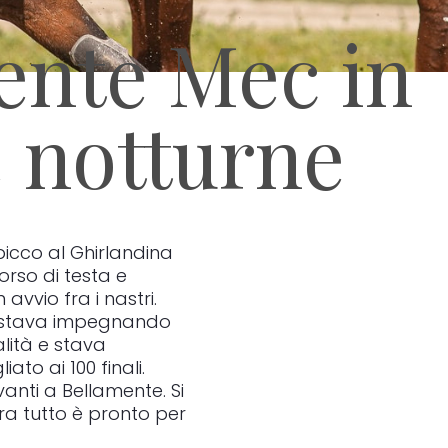
ente Mec in
e notturne
icco al Ghirlandina
rso di testa e
avvio fra i nastri.
si stava impegnando
lità e stava
to ai 100 finali.
ti a Bellamente. Si
ra tutto è pronto per