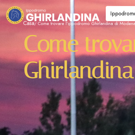
Ippodrom
Casa
Come trovare l’ippodromo Ghirlandina di Moden
Come trova
Ghirlandin