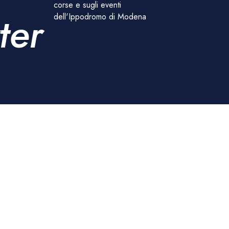
corse e sugli eventi
ter
dell'Ippodromo di Modena
Accesso
Contatti
INGRESSO TRIBUNE:
+39 059 7473611
Via Alessandro Argiolas (fine strada)
+39 059 7473616
41126 – Modena – Italia
UFFICIO TECNICO COR
Apri in Google Maps
Lucia Pasqualini
l.pasqualini@ippodromoghir
INGRESSO SCUDERIE:
Via Ragazzi del ’99, 80
41126 – Modena – Italia