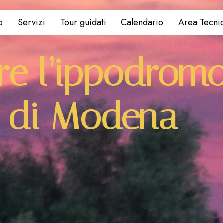
o
Servizi
Tour guidati
Calendario
Area Tecni
a
re l’ippodrom
a di Modena