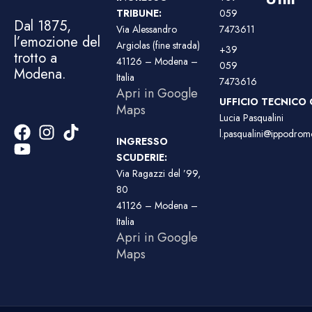
TRIBUNE:
059
Dal 1875,
Via Alessandro
7473611
l’emozione del
Argiolas (fine strada)
+39
trotto a
41126 – Modena –
059
Modena.
Italia
7473616
Apri in Google
UFFICIO TECNICO 
Maps
Lucia Pasqualini
l.pasqualini@ippodromo
INGRESSO
SCUDERIE:
Via Ragazzi del ’99,
80
41126 – Modena –
Italia
Apri in Google
Maps