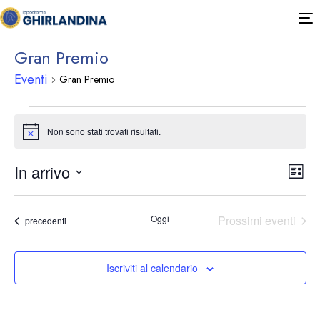
T
n
Gran Premio
Eventi
Gran Premio
Non sono stati trovati risultati.
Notice
Ev
Vis
In arrivo
Lista
Seleziona
Vi
Na
la
Oggi
Prossimi eventi
Na
Eventi
data.
precedenti
Iscriviti al calendario