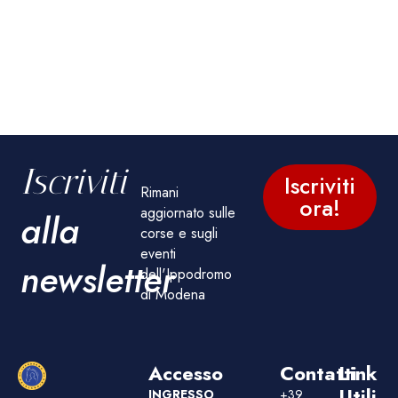
Iscriviti
Iscriviti
Rimani
ora!
aggiornato sulle
alla
corse e sugli
eventi
newsletter
dell'Ippodromo
di Modena
Accesso
Contatti
Link
Utili
INGRESSO
+39