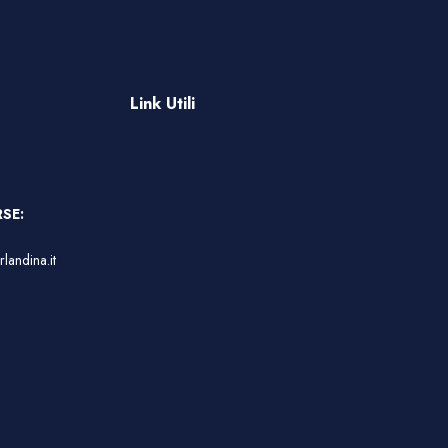
Link Utili
SE:
landina.it