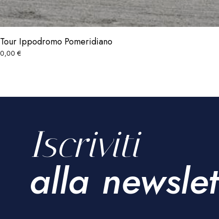
Tour Ippodromo Pomeridiano
0,00
€
Iscriviti
alla newslet