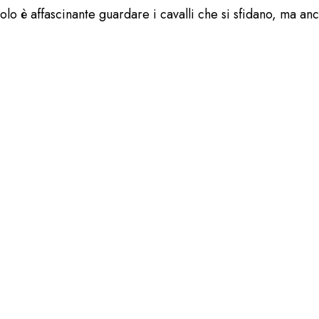
solo è affascinante guardare i cavalli che si sfidano, ma an
elebrati all’Ippodromo
nno visto il taglio della torta da parte di Elena Romanò, a
o suggestivi, con tanti amici e ospiti stranieri. Alla Fisar
i festeggiati esprimevano un desiderio rimasto segreto.
Rimani aggiornato sulle