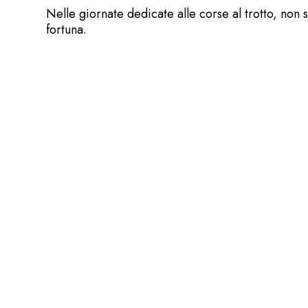
Nelle giornate dedicate alle corse al trotto, non 
fortuna.
Gli ultimi compleanni c
Gli ultimi due compleanni, in ordine di tempo, ha
Consigliere della Società. Sono stati momenti molt
regali e lo spegnimento delle candeline, mentre 
Scritto da
Carla Mazzola