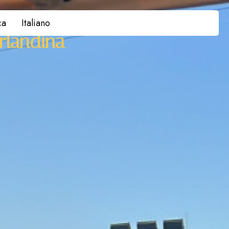
ca
Italiano
rlandina