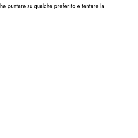
che puntare su qualche preferito e tentare la
ddetta stampa dell’Ippodromo e di Luigi Dallari,
monica il grande Salvatore Grimaldi, quindi i
Iscriviti ora!