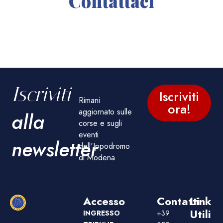
Contattaci
Iscriviti
Iscriviti
Rimani
ora!
aggiornato sulle
alla
corse e sugli
eventi
newsletter
dell'Ippodromo
di Modena
Accesso
Contatti
Link
Utili
INGRESSO
+39