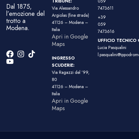
TRIBUNE:
059
Dal 1875,
Via Alessandro
7473611
l’emozione del
Argiolas (fine strada)
+39
trotto a
41126 – Modena –
059
Modena.
Italia
7473616
Apri in Google
UFFICIO TECNICO 
Maps
Lucia Pasqualini
l.pasqualini@ippodromo
INGRESSO
SCUDERIE:
Via Ragazzi del ’99,
80
41126 – Modena –
Italia
Apri in Google
Maps