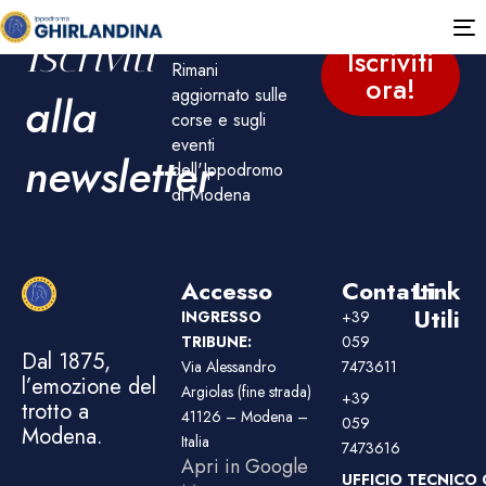
T
Iscriviti
Iscriviti
n
Rimani
ora!
aggiornato sulle
alla
corse e sugli
eventi
newsletter
dell'Ippodromo
di Modena
Accesso
Contatti
Link
Utili
INGRESSO
+39
TRIBUNE:
059
Dal 1875,
Via Alessandro
7473611
l’emozione del
Argiolas (fine strada)
+39
trotto a
41126 – Modena –
059
Modena.
Italia
7473616
Apri in Google
UFFICIO TECNICO 