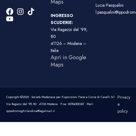
Maps
Lucia Pasqualini
l.pasqualini@ippodromo
INGRESSO
SCUDERIE:
Via Ragazzi del ’99,
80
41126 – Modena –
Italia
Apri in Google
Maps
Privacy
Copyright ©2025 - Società Modenese per Esposizioni Fiere e Corse di Cavalli Srl •
e
Via Ragazzi del ’99, 80 • 41126 Modena • P.iva: 00184500361 • Mail:
policy
ippodromoghirlandina@legalmail.it