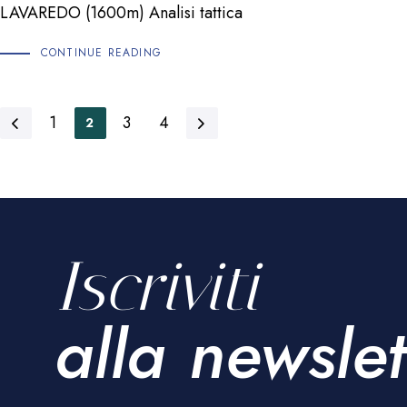
LAVAREDO (1600m) Analisi tattica
CONTINUE READING
1
3
4
2
Iscriviti
alla newslet