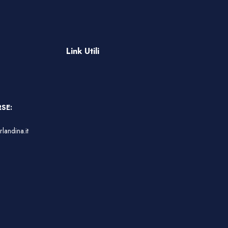
Link Utili
SE:
landina.it