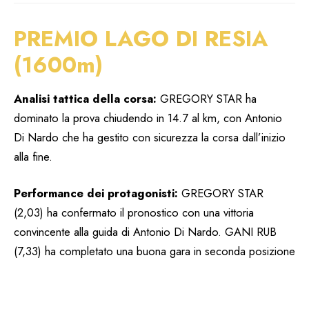
PREMIO LAGO DI RESIA
(1600m)
Analisi tattica della corsa:
GREGORY STAR ha
dominato la prova chiudendo in 14.7 al km, con Antonio
Di Nardo che ha gestito con sicurezza la corsa dall’inizio
alla fine.
Performance dei protagonisti:
GREGORY STAR
(2,03) ha confermato il pronostico con una vittoria
convincente alla guida di Antonio Di Nardo. GANI RUB
(7,33) ha completato una buona gara in seconda posizione
a 15.2 con Maurizio Cheli. GEORGE DEL SILE (20,65) ha
chiuso terzo da outsider con un tempo di 15.7.