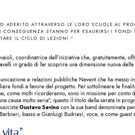
O ADERITO ATTRAVERSO LE LORO SCUOLE AL PROG
I CONSEGUENZA STANNO PER ESAURIRSI I FONDI 
ARE IL CICLO DI LEZIONI.”
vaioli, coordinatrice dell’iniziativa che, gratuitamente, of
 cavalli in grado di far scoprire una dimensione nuova dell
omunicazione e relazioni pubbliche Nevent che ha messo i
iere fondi a favore del progetto. Per sottolineare le final
 che, come molti ricorderanno, sono in missione per conto di
na causa molto seria”, questo il titolo della serata in pro
usicista
Gustavo Savino
con la sua band denominata per
Barbieri, basso e Gianluigi Budriesi, voce, e come guest st
 vita”