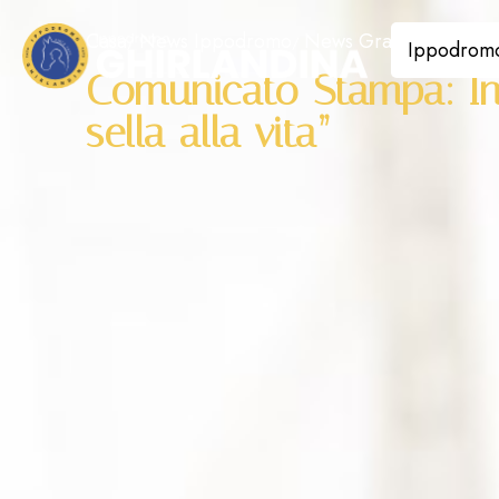
Casa
News Ippodromo
News Gran Premi all
Ippodrom
Comunicato Stampa: Iniz
sella alla vita”