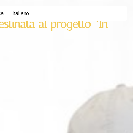
a al progetto “In sella alla vita”
ca
Italiano
stinata al progetto “In