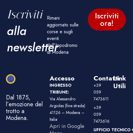
Iscriviti
Iscriviti
Rimani
ora!
aggiornato sulle
alla
corse e sugli
eventi
newsletter
dell'Ippodromo
di Modena
Accesso
Contatti
Link
Utili
INGRESSO
+39
TRIBUNE:
059
Dal 1875,
Via Alessandro
7473611
l’emozione del
Argiolas (fine strada)
+39
trotto a
41126 – Modena –
059
Modena.
Italia
7473616
Apri in Google
UFFICIO TECNICO 