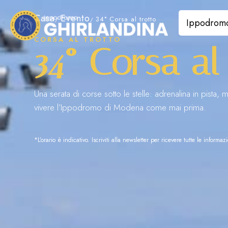
Casa
Evento
34° Corsa al trotto
Ippodrom
CORSA AL TROTTO
34° Corsa al
Una serata di corse sotto le stelle: adrenalina in pista, 
vivere l’Ippodromo di Modena come mai prima.
*L’orario è indicativo. Iscriviti alla newsletter per ricevere tutte le informaz