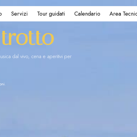
o
Servizi
Tour guidati
Calendario
Area Tecni
 trotto
musica dal vivo, cena e aperitivi per
ioni.