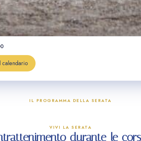
00
l calendario
IL PROGRAMMA DELLA SERATA
VIVI LA SERATA
ntrattenimento durante le cor